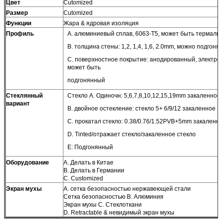
Цвет
Cutomized
Размер
Cutomized
Функции
Жара & ядровая изоляция
Профиль
A. алюминиевый сплав, 6063-T5, может быть термал
B. толщина стены: 1,2, 1,4, 1,6, 2.0mm, можно подгоня
C. поверхностное покрытие: анодированный, электро
может быть
подгонянный
Стеклянный
Стекло A. Одиночн: 5,6,7,8,10,12,15,19mm закаленное
вариант
B. двойное остекление: стекло 5+ 6/9/12 закаленное 
C. прокатал стекло: 0.38/0.76/1.52PVB+5mm закаленно
D. Tinted/отражает стекло/закаленное стекло
E: Подгонянный
Оборудование
A. Делать в Китае
B. Делать в Германии
C. Customized
Экран мухы
A. сетка безопасностью нержавеющей стали
Сетка безопасностью B. Алюминия
Экран мухы C. Стеклоткани
D. Retractable & невидимый экран мухы