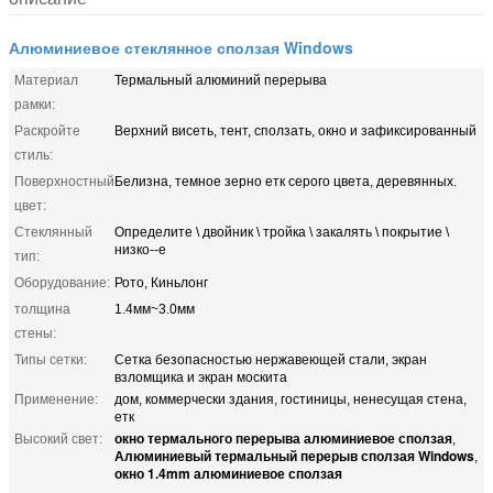
Алюминиевое стеклянное сползая Windows
Материал
Термальный алюминий перерыва
рамки:
Раскройте
Верхний висеть, тент, сползать, окно и зафиксированный
стиль:
Поверхностный
Белизна, темное зерно етк серого цвета, деревянных.
цвет:
Стеклянный
Определите \ двойник \ тройка \ закалять \ покрытие \
низко--е
тип:
Оборудование:
Рото, Киньлонг
толщина
1.4мм~3.0мм
стены:
Типы сетки:
Сетка безопасностью нержавеющей стали, экран
взломщика и экран москита
Применение:
дом, коммерчески здания, гостиницы, ненесущая стена,
етк
окно термального перерыва алюминиевое сползая
Высокий свет:
,
Алюминиевый термальный перерыв сползая Windows
,
окно 1.4mm алюминиевое сползая