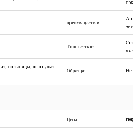
пок
Ант
преимущества:
эне
Сет
Типы сетки:
взл
ния, гостиницы, ненесущая
Неб
Образца:
ne
Цена