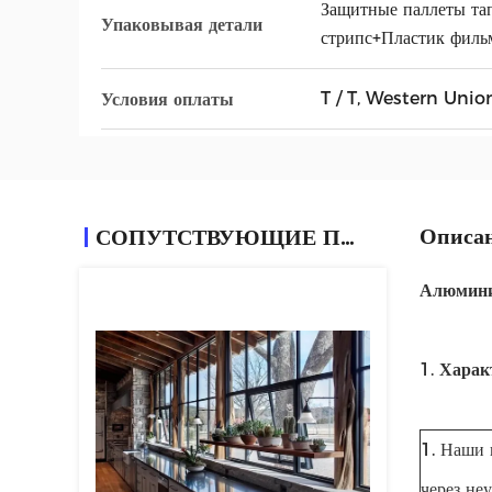
Защитные паллеты та
Упаковывая детали
стрипс+Пластик филь
T / T, Western Unio
Условия оплаты
Описан
СОПУТСТВУЮЩИЕ ПРОДУКТЫ
Алюмини
1.
Харак
1. Наши 
через не