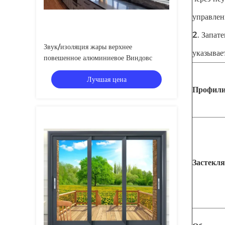
управлен
2. Запат
Звук/изоляция жары верхнее
указывает
повешенное алюминиевое Виндовс
Лучшая цена
Профил
Застекля