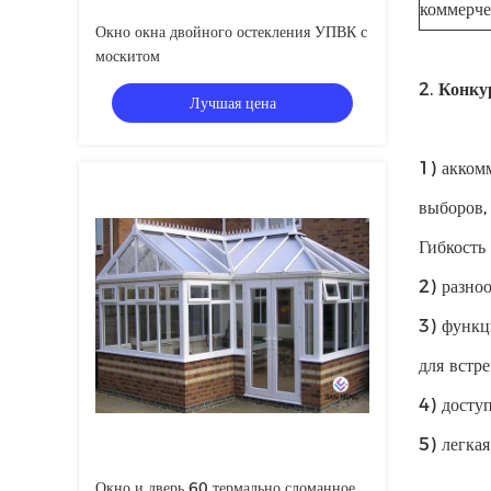
коммерче
Окно окна двойного остекления УПВК с
москитом
2.
Конку
Лучшая цена
1) акком
выборов,
Гибкость
2) разно
3) функц
для встр
4) досту
5) легка
Окно и дверь 60 термально сломанное