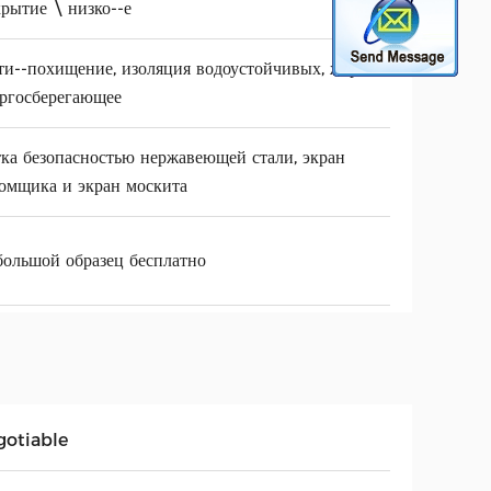
рытие \ низко--е
и--похищение, изоляция водоустойчивых, жары и
ргосберегающее
ка безопасностью нержавеющей стали, экран
омщика и экран москита
ольшой образец бесплатно
gotiable