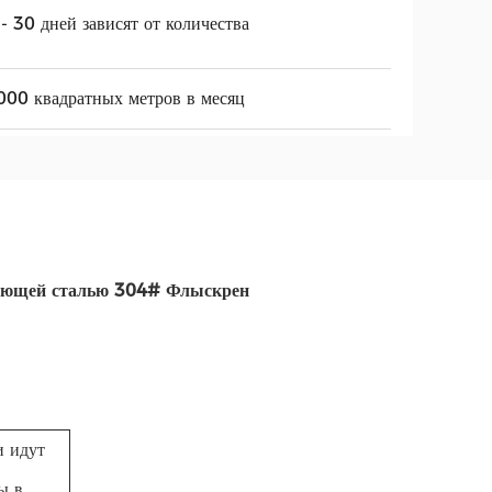
- 30 дней зависят от количества
00 квадратных метров в месяц
веющей сталью 304# Флыскрен
и идут
ы в