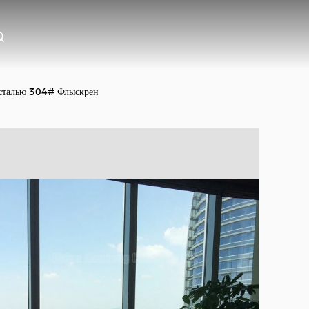
 сталью 304# Флыскрен