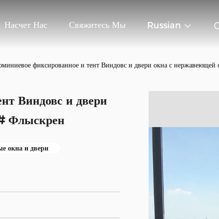
Насчет Нас
Свяжитесь Мы
Russian
миниевое фиксированное и тент Виндовс и двери окна с нержавеющей
нт Виндовс и двери
4# Флыскрен
е окна и двери