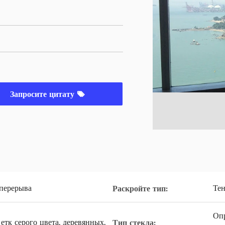
Запросите цитату
перерыва
Тен
Раскройте тип:
Опр
 етк серого цвета, деревянных.
Тип стекла: