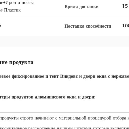
пе+Ирон и поясы
15 
Время доставки
м+Пластик
n
100
Поставка способности
ие продукта
евое фиксированное и тент Виндовс и двери окна с нержа
теры продуктов алюминиевого окна и двери:
продукты строго начинают с материальной процедурой отбора 
укоснительное рассмотрение нашими штатами которые экспертн