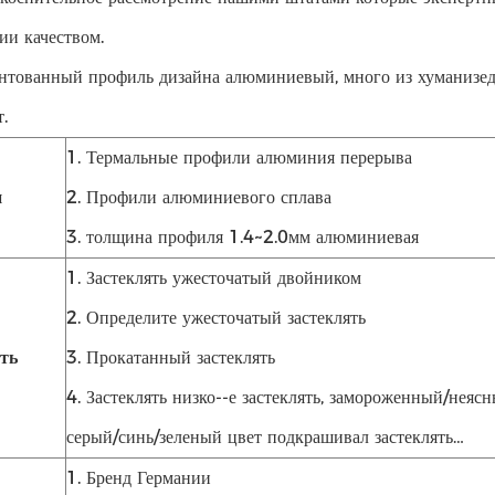
ии качеством.
ентованный профиль дизайна алюминиевый, много из хуманизед
.
1. Термальные профили алюминия перерыва
и
2. Профили алюминиевого сплава
3. толщина профиля 1.4~2.0мм алюминиевая
1. Застеклять ужесточатый двойником
2. Определите ужесточатый застеклять
ть
3. Прокатанный застеклять
4. Застеклять низко--е застеклять, замороженный/неясн
серый/синь/зеленый цвет подкрашивал застеклять…
1. Бренд Германии