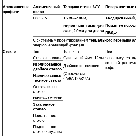
Алюминиевые
Алюминиевый
Толщина стены АЛУ
Поверхностные о
профили
сплав
6063-Т5
1.2мм--2.0мм,
Анодированный,
Покрытие порош
Нормально 1.4мм для
окна, 2.0мм для двери
ПВДФ
С системным проектированием
термального перерыва 
энергосберегающей функции
Стекло
Тип
Толщина
Цвет
Стекло поплавка
Одиночный: 4мм -12мм,
ясность/супер по
зеленой цветом/
Изолированное
Двойное остекление
кофе
двойное стекло
(С космосом
Изолированное
6А/9А/12А/27А)
тройное стекло
Отражательное
стекло
Низко--Э стекло
Закаленное
стекло
Прокатанное
стекло
Подгонянное
стекло искусства