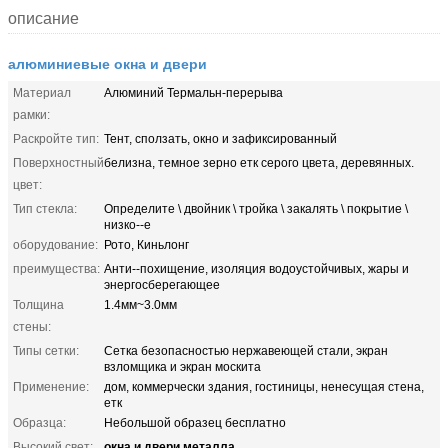
описание
алюминиевые окна и двери
Материал
Алюминий Термальн-перерыва
рамки:
Раскройте тип:
Тент, сползать, окно и зафиксированный
Поверхностный
белизна, темное зерно етк серого цвета, деревянных.
цвет:
Тип стекла:
Определите \ двойник \ тройка \ закалять \ покрытие \
низко--е
оборудование:
Рото, Киньлонг
преимущества:
Анти--похищение, изоляция водоустойчивых, жары и
энергосберегающее
Толщина
1.4мм~3.0мм
стены:
Типы сетки:
Сетка безопасностью нержавеющей стали, экран
взломщика и экран москита
Применение:
дом, коммерчески здания, гостиницы, ненесущая стена,
етк
Образца:
Небольшой образец бесплатно
окна и двери металла
Высокий свет:
,