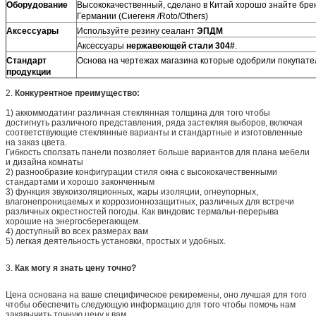
Оборудование
Высококачественный, сделано в Китай хорошо знайте брен
Германии (Сиегеня /Roto/Others)
Аксессуары
Используйте резину сеалант
ЭПДМ
Аксессуары
нержавеющей стали 304#
.
Стандарт
Основа на чертежах магазина которые одобрили покупат
продукции
2.
Конкурентное преимущество:
1) аккоммодатинг различная стеклянная толщина для того чтобы
достигнуть различного представления, ряда застекляя выборов, включая
соответствующие стеклянные варианты и стандартные и изготовленные
на заказ цвета.
Гибкость сползать панели позволяет больше вариантов для плана мебели
и дизайна комнаты
2) разнообразие конфигурации стиля окна с высококачественными
стандартами и хорошо законченным
3) функция звукоизоляционных, жары изоляции, огнеупорных,
влагонепроницаемых и коррозионнозащитных, различных для встречи
различных окрестностей погоды. Как виндовис термальн-перерыва
хорошие на энергосберегающем.
4) доступный во всех размерах вам
5) легкая деятельность установки, простых и удобных.
3.
Как могу я знать цену точно?
Цена основана на ваше специфическое рекиремены, оно лучшая для того
чтобы обеспечить следующую информацию для того чтобы помочь нам
закавычить точную цену к вам.