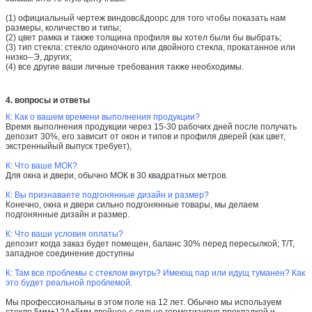
(1) официальный чертеж виндовс&доорс для того чтобы показать нам
размеры, количество и типы;
(2) цвет рамка и также толщина профиля вы хотел были бы выбрать;
(3) тип стекла: стекло одиночного или двойного стекла, прокатанное или
низко--Э, других;
(4) все другие ваши личные требования также необходимы.
4. вопросы и ответы
К: Как о вашем времени выполнения продукции?
Время выполнения продукции через 15-30 рабочих дней после получать
депозит 30%, его зависит от окон и типов и профиля дверей (как цвет,
экстренныйый выпуск требует),
К: Что ваше МОК?
Для окна и двери, обычно МОК в 30 квадратных метров.
К: Вы признаваете подгонянные дизайн и размер?
Конечно, окна и двери сильно подгонянные товары, мы делаем
подгонянные дизайн и размер.
К: Что ваши условия оплаты?
депозит когда заказ будет помещен, баланс 30% перед пересылкой; Т/Т,
западное соединение доступны
К: Там все проблемы с стеклом внутрь? Имеющ пар или идущ туманен? Как
это будет реальной проблемой.
Мы профессиональны в этом поле на 12 лет. Обычно мы используем
стекло 5мм+12А+5мм двойное с сильно герметизируя прокладкой и