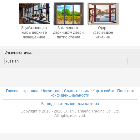
ойчивая
Звук/изоляция
Закаленные
Удар -
Европе
ниевая
жары верхнее
двойником двери
устойчивое
верхний в
сползая
повешенное
патио стекла
качание
наружу
Флыскрен
алюминиевое
3.0мм
открытое
качания
Виндовс
алюминиевые
Виндовс, дом
алюмин
сползая
Виндовс стекла
Измените язык
поплавка
алюминиевый
Russian
Главная страница
|
Насчет нас
|
Свяжитесь мы
|
Карта сайта
|
Политика
конфиденциальности
Взгляд настольного компьютера
Copyright © 2018 - 2026 Gu an Jianneng Trading Co., Ltd.
All rights reserved.