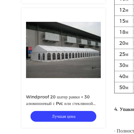
12м
15м
18м
20м
25м
30м
40м
50м
Windproof 20 шатер рамки × 30
алюминиевый с Pvc или стеклянной
4.
Упако
стеной
Лучшая цена
· Полнос