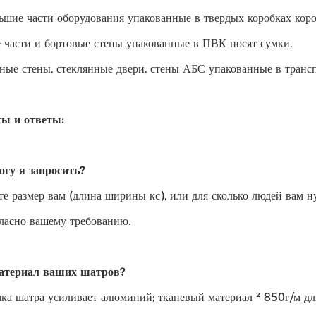
ньшие части оборудования упакованные в твердых коробках коро
е части и бортовые стены упакованные в ПВК носят сумки.
нные стены, стеклянные двери, стены АБС упакованные в трансп
сы и ответы:
огу я запросить?
те размер вам (длина ширины кс), или для сколько людей вам 
гласно вашему требованию.
материал ваших шатров?
ка шатра усиливает алюминий; тканевый материал ² 850г/м дл