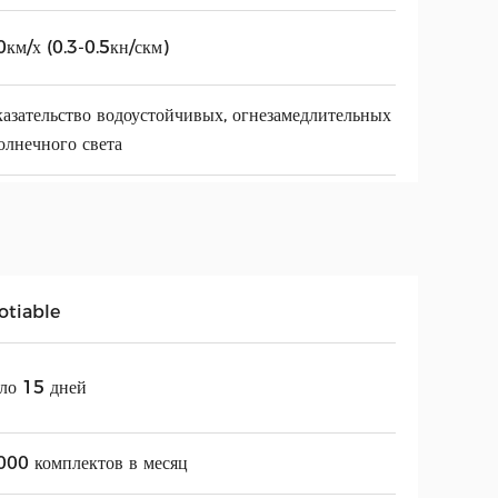
км/х (0.3-0.5кн/скм)
азательство водоустойчивых, огнезамедлительных
олнечного света
otiable
ло 15 дней
000 комплектов в месяц