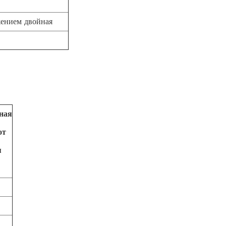
жением двойная
ная
от
я