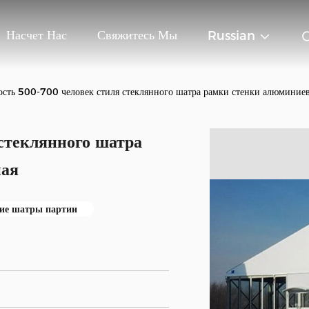
Насчет Нас
Свяжитесь Мы
Russian
ость 500-700 человек стиля стеклянного шатра рамки стенки алюминие
стеклянного шатра
ная
ие шатры партии