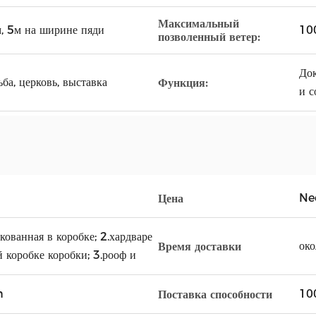
Максимальный
м, 5м на ширине пяди
100
позволенный ветер:
Док
ьба, церковь, выставка
Функция:
и с
Ne
Цена
кованная в коробке; 2.хардваре
око
Время доставки
 коробке коробки; 3.рооф и
n
10
Поставка способности