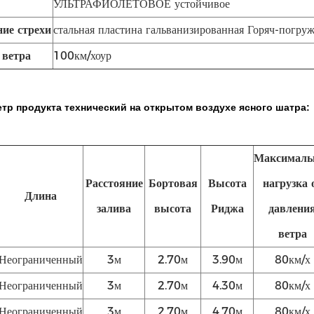
УЛЬТРАФИОЛЕТОВОЕ устойчивое
ие стрехи
стальная пластина гальванизированная Горяч-погру
 ветра
100км/хоур
тр продукта технический на открытом воздухе ясного шатра:
Максималь
Расстояние
Бортовая
Высота
нагрузка 
Длина
залива
высота
Риджа
давлени
ветра
Неограниченный
3м
2.70м
3.90м
80км/х
Неограниченный
3м
2.70м
4.30м
80км/х
Неограниченный
3м
2.70м
4.70м
80км/х