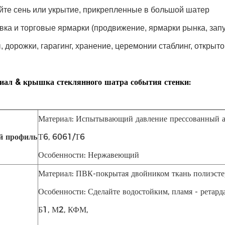
йте сень или укрытие, прикрепленные в большой шатер
вка и торговые ярмарки (продвижение, ярмарки рынка, запу
 дорожки, гарагинг, хранение, церемонии стаблинг, открыто
иал & крышка стеклянного шатра события стенки:
Материал: Испытывающий давление прессованный
й профиль
Т6, 6061/Т6
Особенности: Нержавеющий
Материал: ПВК-покрытая двойником ткань полиэсте
Особенности: Сделайте водостойким, пламя - рета
Б1, М2, КФМ,