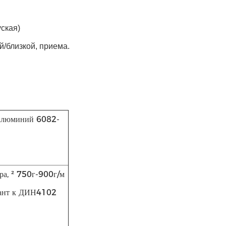
ская)
й/близкой, приема.
 алюминий 6082-
ра, ² 750г-900г/м
рдант к ДИН4102