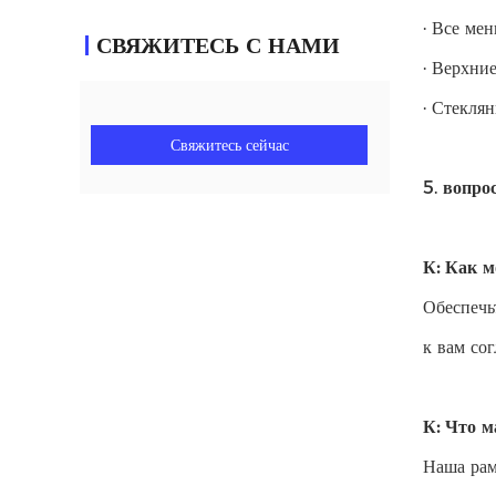
· Все ме
СВЯЖИТЕСЬ С НАМИ
· Верхни
· Стекля
Свяжитесь сейчас
5.
вопро
К: Как м
Обеспечь
к вам со
К: Что 
Наша рам