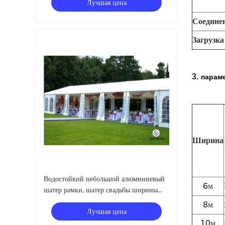
Лучшая цена
Соединен
Загрузка
3.
параме
Ширина
Водостойкий небольшой алюминиевый
6м
шатер рамки, шатер свадьбы ширины
12m
8м
Лучшая цена
10м