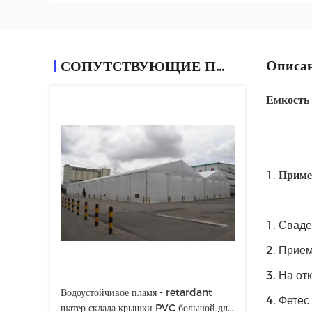
Описан
СОПУТСТВУЮЩИЕ ПРОДУКТЫ
Емкость
1.
Приме
1.
Сваде
2.
Прием
3.
На от
Водоустойчивое пламя - retardant
4.
Фетес
шатер склада крышки PVC большой для