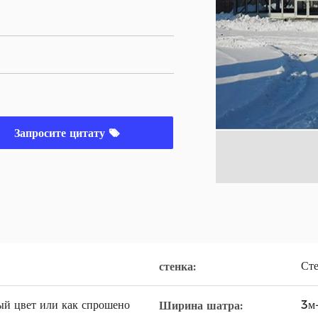
Запросите цитату
Сте
стенка:
ый цвет или как спрошено
3м
Ширина шатра: