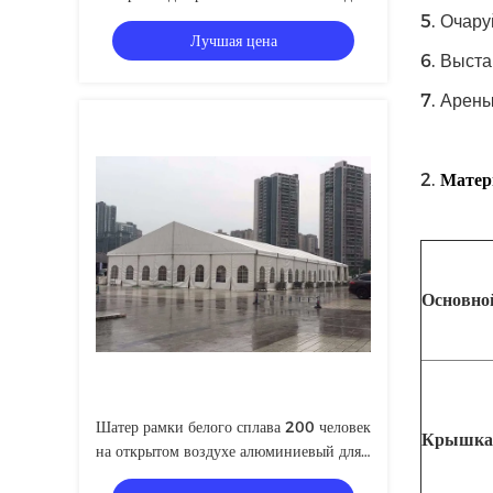
Storaging
5.
Очару
Лучшая цена
6.
Выста
7.
Арены,
2.
Матер
Основно
Шатер рамки белого сплава 200 человек
Крышка
на открытом воздухе алюминиевый для
церков или другого события