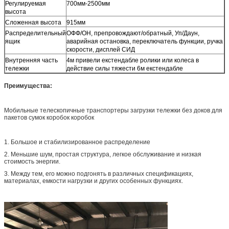
Регулируемая
700мм-2500мм
высота
Сложенная высота
915мм
Распределительный
ОФФ/ОН, препровождают/обратный, Уп/Даун,
ящик
аварийная остановка, переключатель функции, ручка
скорости, дисплей СИД
Внутренняя часть
4м привели екстендабле ролики или колеса в
тележки
действие силы тяжести 6м екстендабле
Преимущества:
Мобильные телескопичные транспортеры загрузки тележки без доков для
пакетов сумок коробок коробок
1. Большое и стабилизированное распределение
2. Меньшие шум, простая структура, легкое обслуживание и низкая
стоимость энергии.
3. Между тем, его можно подгонять в различных спецификациях,
материалах, емкости нагрузки и других особенных функциях.