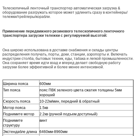
Телескопичный ленточный транспортер автоматическая загрузка &
оборудование разгружать которое может удлинить сразу в контейнеры/
тележки/трейлеры/корабли.
Применение передвижного резинового телескопичного ленточного
транспортера загрузки тележки с регулируемой высотой:
Она широко использована в доставке снабжения и склады центры
распределения получать, порты, доки, станции, аэропорты и. Включать
индустрии столба, бытовых техник, еды, табака и легкой промышленности.
Она сохраняет время идти взад и вперед делает свободную работу
загрузки более эффективной и более менее интенсивной.
Ширина пояса
600мм
Тип пояса
пояс ПВК зеленого цвета сжатия толщины 5мм
хороший
Скорость пояса
10-22м/мин, передний & обратный
Мотор пояса
1.5кв
Поднимите мотор
2.2кв (ручной подъем доступный)
Поднимите
винт
структуру
Экстендабле длина
6460мм-8960мм