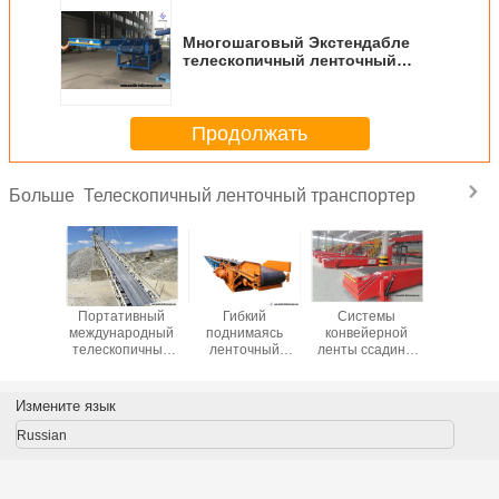
Многошаговый Экстендабле
телескопичный ленточный
транспортер 220В - 440В для
минировать
Продолжать
Телескопичный ленточный транспортер
Больше
вижные
Портативный
Гибкий
Системы
Многоша
опичные
международный
поднимаясь
конвейерной
Экстен
ортеры
телескопичный
ленточный
ленты ссадины
телеско
 тележки
ленточный
транспортер
устойчивые
ленто
ков для
транспортер для
ролика
портативные,
трансп
в сумок
удобрения угля
телескопичный
международный
220В - 4
Измените язык
 коробок
для
портативный
миниро
материальный
транспортер
Russian
поставлять
удобрения