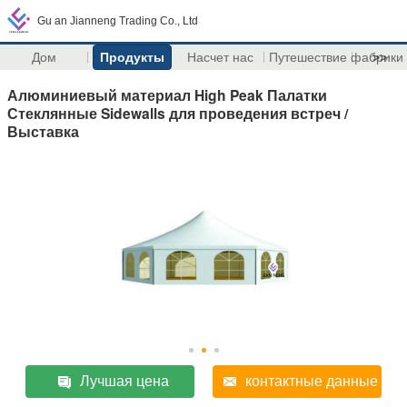
Gu an Jianneng Trading Co., Ltd
Дом
Продукты
Насчет нас
Путешествие фабрики
>>
Алюминиевый материал High Peak Палатки
Стеклянные Sidewalls для проведения встреч /
Выставка
Лучшая цена
контактные данные