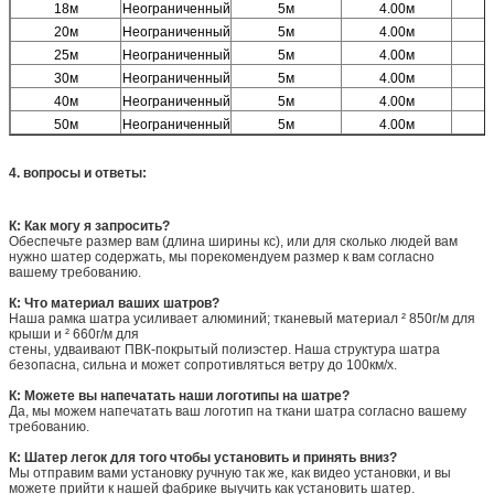
18м
Неограниченный
5м
4.00м
20м
Неограниченный
5м
4.00м
25м
Неограниченный
5м
4.00м
30м
Неограниченный
5м
4.00м
40м
Неограниченный
5м
4.00м
1
50м
Неограниченный
5м
4.00м
1
4. вопросы и ответы:
К: Как могу я запросить?
Обеспечьте размер вам (длина ширины кс), или для сколько людей вам
нужно шатер содержать, мы порекомендуем размер к вам согласно
вашему требованию.
К: Что материал ваших шатров?
Наша рамка шатра усиливает алюминий; тканевый материал ² 850г/м для
крыши и ² 660г/м для
стены, удваивают ПВК-покрытый полиэстер. Наша структура шатра
безопасна, сильна и может сопротивляться ветру до 100км/х.
К: Можете вы напечатать наши логотипы на шатре?
Да, мы можем напечатать ваш логотип на ткани шатра согласно вашему
требованию.
К: Шатер легок для того чтобы установить и принять вниз?
Мы отправим вами установку ручную так же, как видео установки, и вы
можете прийти к нашей фабрике выучить как установить шатер.