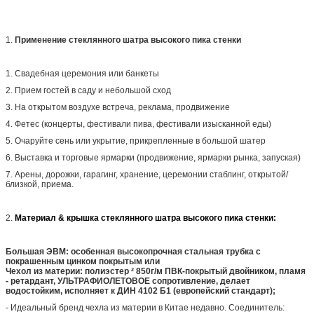
1.
Применение стеклянного шатра высокого пика стенки
1.
Свадебная церемония или банкеты
2.
Прием гостей в саду и небольшой сход
3.
На открытом воздухе встреча, реклама, продвижение
4.
Фетес (концерты, фестивали пива, фестивали изысканной еды)
5.
Очаруйте сень или укрытие, прикрепленные в большой шатер
6.
Выставка и торговые ярмарки (продвижение, ярмарки рынка, запуская)
7.
Арены, дорожки, гарагинг, хранение, церемонии стаблинг, открытой/
близкой, приема.
2.
Материал & крышка стеклянного шатра высокого пика стенки:
Большая ЭВМ: особенная высокопрочная стальная трубка с
покрашенным цинком покрытым или
Чехол из материи: полиэстер ² 850г/м ПВК-покрытый двойником, пламя
- ретардант, УЛЬТРАФИОЛЕТОВОЕ сопротивление, делает
водостойким, исполняет к ДИН 4102 Б1 (европейский стандарт);
- Идеальный бренд чехла из материи в Китае недавно. Соединитель: