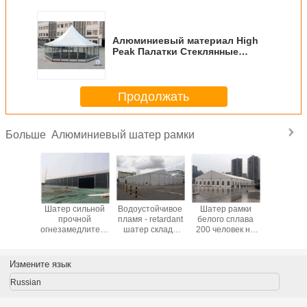
Алюминиевый материал High
Peak Палатки Стеклянные
Sidewalls для проведения
встреч / Выставка
Продолжать
Алюминиевый шатер рамки
Больше
склада
Шатер сильной
Водоустойчивое
Шатер рамки
Устойчи
ниевой
прочной
пламя - retardant
белого сплава
откры
и на
огнезамедлительной
шатер склада
200 человек на
возд
ытом
рамки шатров
крышки PVC
открытом
водоусто
, шатер
хранения черной
большой для
воздухе
шатра 
я склада
алюминиевой
Storaging
алюминиевый
УЛЬТРАФ
Измените язык
льшой
промышленный
для церков или
для 200 
стью
другого события
собирая 
Russian