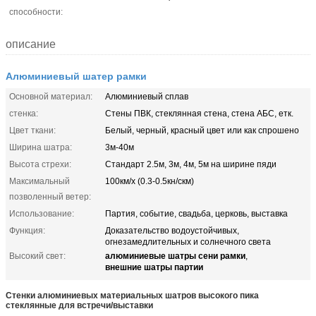
способности:
описание
Алюминиевый шатер рамки
Основной материал:
Алюминиевый сплав
стенка:
Стены ПВК, стеклянная стена, стена АБС, етк.
Цвет ткани:
Белый, черный, красный цвет или как спрошено
Ширина шатра:
3м-40м
Высота стрехи:
Стандарт 2.5м, 3м, 4м, 5м на ширине пяди
Максимальный
100км/х (0.3-0.5кн/скм)
позволенный ветер:
Использование:
Партия, событие, свадьба, церковь, выставка
Функция:
Доказательство водоустойчивых,
огнезамедлительных и солнечного света
алюминиевые шатры сени рамки
Высокий свет:
,
внешние шатры партии
Стенки алюминиевых материальных шатров высокого пика
стеклянные для встречи/выставки