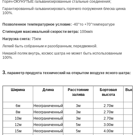
Горяч-ОКУНУТЫЕ гальванизированные стальные соединения;
Гарантированный гальванизировать горячего погружения блеска цинка
100%.
Позволенное температурное условие:
-40°то +70°температуре
Стипендия максимальной скорости ветра:
100км/х
Нагрузка снега:
75кгм
Легкий быть собранным и разобранным, передвижной.
Никакой поляк внутрь, космос шатра не может быть использованным
100%.
3.
параметр продукта технический на открытом воздухе ясного шатра:
Ширина
Длина
Расстояние
Бортовая
Высо
залива
высота
6м
Неограниченный
3м
2.70м
8м
Неограниченный
3м
2.70м
10м
Неограниченный
3м
2.70м
12м
Неограниченный
5м
3.00м
15м
Неограниченный
5м
4.00м