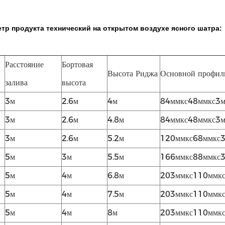
тр продукта технический на открытом воздухе ясного шатра:
Расстояние
Бортовая
Высота Риджа
Основной профил
залива
высота
3м
2.6м
4м
84ммкс48ммкс3
3м
2.6м
4.8м
84ммкс48ммкс3
3м
2.6м
5.2м
120ммкс68ммкс
5м
3м
5.5м
166ммкс88ммкс
5м
4м
6.8м
203ммкс110ммкс
5м
4м
7.5м
203ммкс110ммкс
5м
4м
8м
203ммкс110ммкс