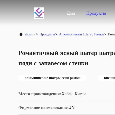
Дом
Продукты
Домой
>
Продукты
>
Алюминиевый Шатер Рамки
>
Рома
Романтичный ясный шатер шатра
пяди с занавесом стенки
алюминиевые шатры сени рамки
внешн
Место происхождения:
Хэбэй, Китай
Фирменное наименование:
JN