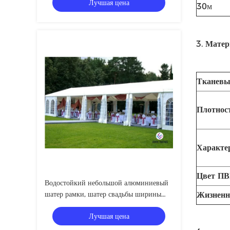
Лучшая цена
30м
3.
Матер
Тканевы
Плотнос
Характе
Цвет П
Водостойкий небольшой алюминиевый
шатер рамки, шатер свадьбы ширины
Жизненн
12m
Лучшая цена