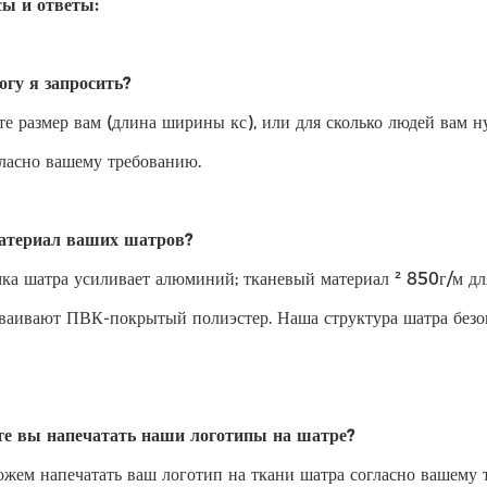
сы и ответы:
огу я запросить?
те размер вам (длина ширины кс), или для сколько людей вам 
гласно вашему требованию.
материал ваших шатров?
ка шатра усиливает алюминий; тканевый материал ² 850г/м дл
дваивают ПВК-покрытый полиэстер. Наша структура шатра безоп
те вы напечатать наши логотипы на шатре?
ожем напечатать ваш логотип на ткани шатра согласно вашему 