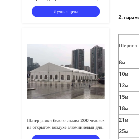
Storaging
Лучшая цена
2.
параме
Ширина
8м
10м
12м
15м
18м
21м
Шатер рамки белого сплава 200 человек
на открытом воздухе алюминиевый для
25м
церков или другого события