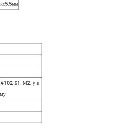
кс5.5мм
Н4102 Б1, М2, у в
ому