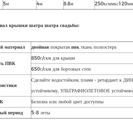
5м
4м
8.8м
250ксммкс120мм
иал крышки шатра шатра свадьбы:
й материал
двойная
покрытая
пвк
ткань полиэстера
850г/скм для крыши
ть ПВК
650г/скм для бортовых стен
Сделайте водостойким, пламя - ретардант к ДИ
ристики
устойчивому, УЛЬТРАФИОЛЕТОВОЕ устойчив
ВК
Белизна или любой цвет доступны
ый период
5-8 леты