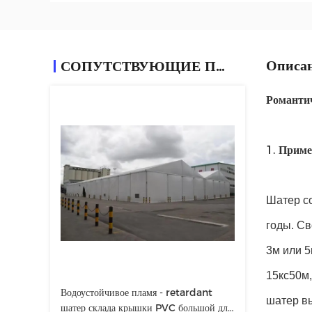
Описан
СОПУТСТВУЮЩИЕ ПРОДУКТЫ
Романти
1.
Приме
Шатер с
годы. Св
3м или 5
15кс50м,
Водоустойчивое пламя - retardant
шатер вы
шатер склада крышки PVC большой для