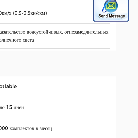
км/х (0.3-0.5кн/скм)
азательство водоустойчивых, огнезамедлительных
олнечного света
otiable
ло 15 дней
000 комплектов в месяц