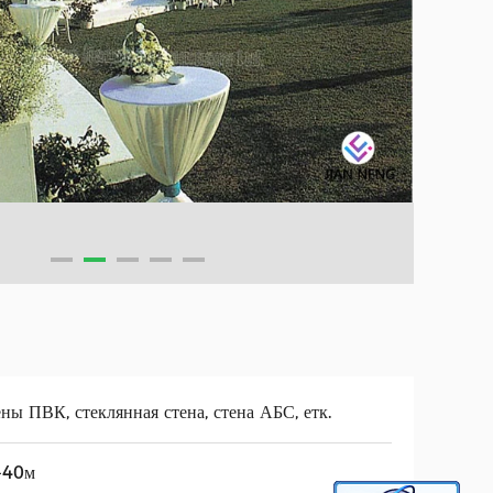
ны ПВК, стеклянная стена, стена АБС, етк.
-40м