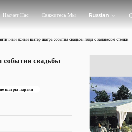
Насчет Нас
Свяжитесь Мы
Russian
нтичный ясный шатер шатра события свадьбы пяди с занавесом стенки
 события свадьбы
ие шатры партии