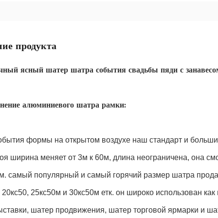
ие продукта
чный ясный шатер шатра события свадьбы пяди с занавесо
нение алюминиевого шатра рамки:
обытия формы на открытом воздухе наш стандарт и больши
оя ширина меняет от 3м к 60м, длина неограничена, она см
м. самый популярный и самый горячий размер шатра продаж
 20кс50, 25кс50м и 30кс50м етк. он широко использован как
ставки, шатер продвижения, шатер торговой ярмарки и шат