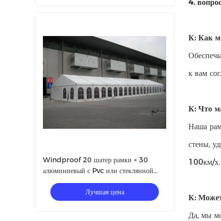
4. вопро
К: Как м
Обеспечь
к вам со
К: Что 
Наша рам
стены, у
Windproof 20 шатер рамки × 30
100км/х.
алюминиевый с Pvc или стеклянной
стеной
Лучшая цена
К: Може
Да, мы м