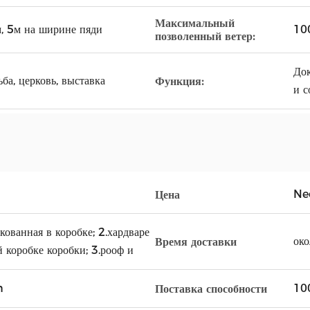
Максимальный
м, 5м на ширине пяди
100
позволенный ветер:
Док
ьба, церковь, выставка
Функция:
и с
Ne
Цена
кованная в коробке; 2.хардваре
око
Время доставки
 коробке коробки; 3.рооф и
n
10
Поставка способности