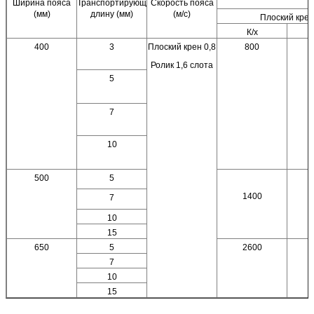
Ширина пояса
Транспортирующ
Скорость пояса
(мм)
длину (мм)
(м/с)
Плоский крен
К/х
400
3
Плоский крен 0,8
800
Ролик 1,6 слота
5
7
10
500
5
1400
7
10
15
650
5
2600
7
10
15